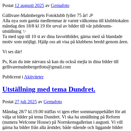
Postat
12 augusti 2025
av
Gemafoto
Gällivare-Malmbergets Fotoklubb fyller 75 år! 🎉
Alla nya som gamla medlemmar är varmt välkomna till klubblokalen
måndag den 18/8 kl 19 för urval av bilder till vår jubileums-
utställning ✨
Ta med upp till 10 st av dina favoritbilder, gärna med så blandade
motiv som möjligt. Hjälp oss att visa på klubbens bredd genom åren.
Vi ses där!
Ps, Kan du inte närvara så kan du också mejla in dina bilder till
gellivaremalmbergetfoto@gmail.com
Publicerat i
Aktiviteter
Utställning med tema Dundret.
Postat
27 juli 2025
av
Gemafoto
Måndag 28/7 kl.19.00 träffas vi igen efter sommaruppehållet för att
välja ut bilder på tema Dundret. Vi ska ha utställning på Reform
(numera Welcome House) på Norrskensgallerian i augusti. Vi vill
gärna ha bilder från alla årstider, både stående och liggande bilder