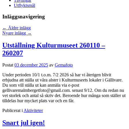
Tävlingar
Utflyktsmål
Inläggsnavigering
←
Äldre inlägg
Nyare inlägg
→
Utställning Kulturmuseet 260110 –
260207
Postat
03 december 2025
av
Gemafoto
Under perioden 10/1 t.o.m. 7/2 2026 så har vi återigen blivit
erbjudna att ställa ut våra alster i Kulturmuseets lokaler i Gällivare.
Du som vill ställa ut kan anmäla via e-post
gellivaremalmbergetfoto@gmail.com. senast 9/12. Om du redan nu
vet storlek och antal så skriv det. Beroende hur många som ställer ut
tilldelas hur mycket plats var och en får.
Publicerat i
Aktiviteter
Snart jul igen!