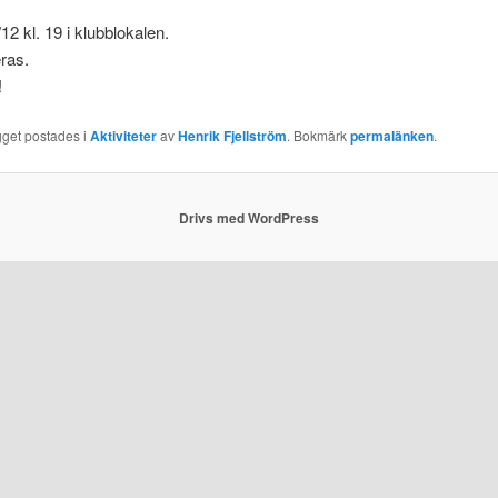
2 kl. 19 i klubblokalen.
ras.
!
gget postades i
Aktiviteter
av
Henrik Fjellström
. Bokmärk
permalänken
.
Drivs med WordPress