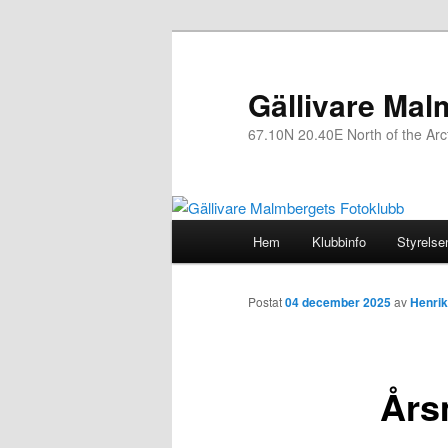
Gällivare Mal
67.10N 20.40E North of the Arcti
Huvudmeny
Hem
Klubbinfo
Styrelse
Hoppa
till
Postat
04 december 2025
av
Henrik
huvudinnehåll
Års