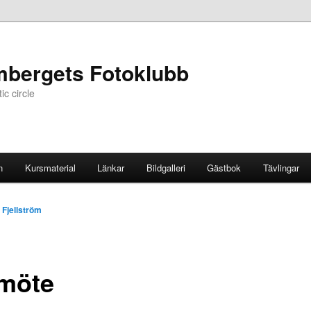
mbergets Fotoklubb
c circle
n
Kursmaterial
Länkar
Bildgalleri
Gästbok
Tävlingar
 Fjellström
möte