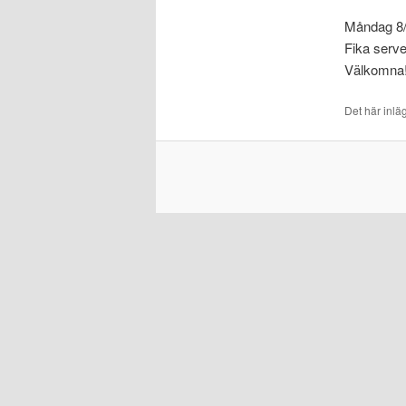
Måndag 8/1
Fika serve
Välkomna
Det här inlä