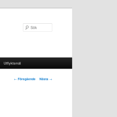
Sök
Utflyktsmål
Inläggsnavigering
←
Föregående
Nästa
→