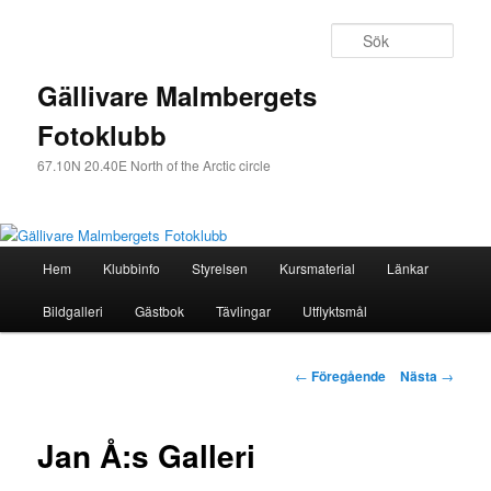
Sök
Gällivare Malmbergets
Fotoklubb
67.10N 20.40E North of the Arctic circle
Huvudmeny
Hem
Klubbinfo
Styrelsen
Kursmaterial
Länkar
Hoppa
Bildgalleri
Gästbok
Tävlingar
Utflyktsmål
till
huvudinnehåll
Inläggsnavigering
←
Föregående
Nästa
→
Jan Å:s Galleri