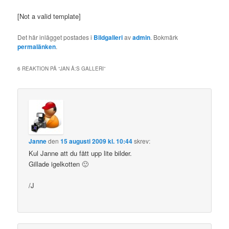
[Not a valid template]
Det här inlägget postades i
Bildgalleri
av
admin
. Bokmärk
permalänken
.
6 REAKTION PÅ “
JAN Å:S GALLERI
”
Janne
den
15 augusti 2009 kl. 10:44
skrev:
Kul Janne att du fått upp lite bilder.
Gillade igelkotten 🙂
/J