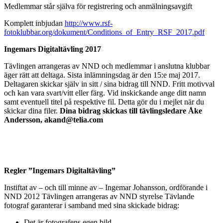
Medlemmar står själva för registrering och anmälningsavgift
Komplett inbjudan
http://www.rsf-
fotoklubbar.org/dokument/Conditions_of_Entry_RSF_2017.pdf
Ingemars Digitaltävling 2017
Tävlingen arrangeras av NND och medlemmar i anslutna klubbar
äger rätt att deltaga. Sista inlämningsdag är den 15:e maj 2017.
Deltagaren skickar själv in sitt / sina bidrag till NND. Fritt motivval
och kan vara svart/vitt eller färg. Vid inskickande ange ditt namn
samt eventuell titel på respektive fil. Detta gör du i mejlet när du
skickar dina filer.
Dina bidrag skickas till tävlingsledare Åke
Andersson, akand@telia.com
Regler ”Ingemars Digitaltävling”
Instiftat av – och till minne av – Ingemar Johansson, ordförande i
NND 2012 Tävlingen arrangeras av NND styrelse Tävlande
fotograf garanterar i samband med sina skickade bidrag:
Det är fotografens egen bild.