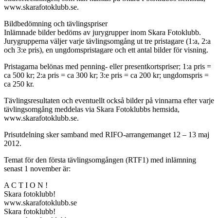
www.skarafotoklubb.se.
Bildbedömning och tävlingspriser
Inlämnade bilder bedöms av jurygrupper inom Skara Fotoklubb.
Jurygrupperna väljer varje tävlingsomgång ut tre pristagare (1:a, 2:a
och 3:e pris), en ungdomspristagare och ett antal bilder för visning.
Pristagarna belönas med penning- eller presentkortspriser; 1:a pris =
ca 500 kr; 2:a pris = ca 300 kr; 3:e pris = ca 200 kr; ungdomspris =
ca 250 kr.
Tävlingsresultaten och eventuellt också bilder på vinnarna efter varje
tävlingsomgång meddelas via Skara Fotoklubbs hemsida,
www.skarafotoklubb.se.
Prisutdelning sker samband med RIFO-arrangemanget 12 – 13 maj
2012.
Temat för den första tävlingsomgången (RTF1) med inlämning
senast 1 november är:
A C T I O N !
Skara fotoklubb!
www.skarafotoklubb.se
Skara fotoklubb!