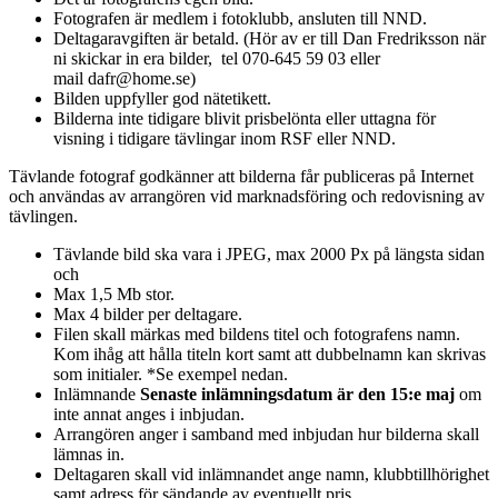
Fotografen är medlem i fotoklubb, ansluten till NND.
Deltagaravgiften är betald. (Hör av er till Dan Fredriksson när
ni skickar in era bilder, tel 070-645 59 03 eller
mail dafr@home.se)
Bilden uppfyller god nätetikett.
Bilderna inte tidigare blivit prisbelönta eller uttagna för
visning i tidigare tävlingar inom RSF eller NND.
Tävlande fotograf godkänner att bilderna får publiceras på Internet
och användas av arrangören vid marknadsföring och redovisning av
tävlingen.
Tävlande bild ska vara i JPEG, max 2000 Px på längsta sidan
och
Max 1,5 Mb stor.
Max 4 bilder per deltagare.
Filen skall märkas med bildens titel och fotografens namn.
Kom ihåg att hålla titeln kort samt att dubbelnamn kan skrivas
som initialer. *Se exempel nedan.
Inlämnande
Senaste inlämningsdatum är den 15:e maj
om
inte annat anges i inbjudan.
Arrangören anger i samband med inbjudan hur bilderna skall
lämnas in.
Deltagaren skall vid inlämnandet ange namn, klubbtillhörighet
samt adress för sändande av eventuellt pris.