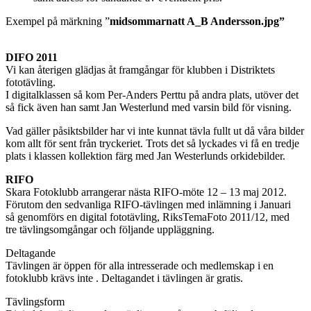
Exempel på märkning ”
midsommarnatt A_B Andersson.jpg”
DIFO 2011
Vi kan återigen glädjas åt framgångar för klubben i Distriktets
fototävling.
I digitalklassen så kom Per-Anders Perttu på andra plats, utöver det
så fick även han samt Jan Westerlund med varsin bild för visning.
Vad gäller påsiktsbilder har vi inte kunnat tävla fullt ut då våra bilder
kom allt för sent från tryckeriet. Trots det så lyckades vi få en tredje
plats i klassen kollektion färg med Jan Westerlunds orkidebilder.
RIFO
Skara Fotoklubb arrangerar nästa RIFO-möte 12 – 13 maj 2012.
Förutom den sedvanliga RIFO-tävlingen med inlämning i Januari
så genomförs en digital fototävling, RiksTemaFoto 2011/12, med
tre tävlingsomgångar och följande uppläggning.
Deltagande
Tävlingen är öppen för alla intresserade och medlemskap i en
fotoklubb krävs inte . Deltagandet i tävlingen är gratis.
Tävlingsform