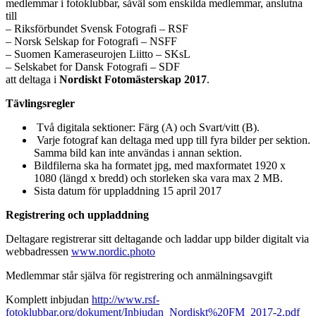
medlemmar i fotoklubbar, såväl som enskilda medlemmar, anslutna
till
– Riksförbundet Svensk Fotografi – RSF
– Norsk Selskap for Fotografi – NSFF
– Suomen Kameraseurojen Liitto – SKsL
– Selskabet for Dansk Fotografi – SDF
att deltaga i
Nordiskt Fotomästerskap 2017
.
Tävlingsregler
Två digitala sektioner: Färg (A) och Svart/vitt (B).
Varje fotograf kan deltaga med upp till fyra bilder per sektion.
Samma bild kan inte användas i annan sektion.
Bildfilerna ska ha formatet jpg, med maxformatet 1920 x
1080 (längd x bredd) och storleken ska vara max 2 MB.
Sista datum för uppladdning 15 april 2017
Registrering och uppladdning
Deltagare registrerar sitt deltagande och laddar upp bilder digitalt via
webbadressen
www.nordic.photo
Medlemmar står själva för registrering och anmälningsavgift
Komplett inbjudan
http://www.rsf-
fotoklubbar.org/dokument/Inbjudan_Nordiskt%20FM_2017-2.pdf