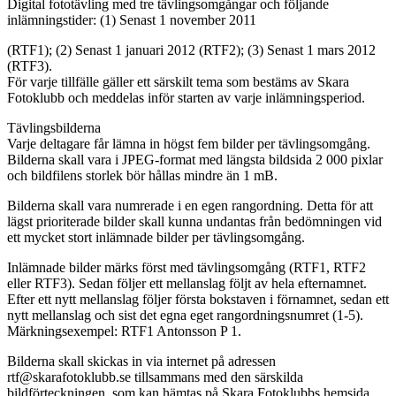
Digital fototävling med tre tävlingsomgångar och följande
inlämningstider: (1) Senast 1 november 2011
(RTF1); (2) Senast 1 januari 2012 (RTF2); (3) Senast 1 mars 2012
(RTF3).
För varje tillfälle gäller ett särskilt tema som bestäms av Skara
Fotoklubb och meddelas inför starten av varje inlämningsperiod.
Tävlingsbilderna
Varje deltagare får lämna in högst fem bilder per tävlingsomgång.
Bilderna skall vara i JPEG-format med längsta bildsida 2 000 pixlar
och bildfilens storlek bör hållas mindre än 1 mB.
Bilderna skall vara numrerade i en egen rangordning. Detta för att
lägst prioriterade bilder skall kunna undantas från bedömningen vid
ett mycket stort inlämnade bilder per tävlingsomgång.
Inlämnade bilder märks först med tävlingsomgång (RTF1, RTF2
eller RTF3). Sedan följer ett mellanslag följt av hela efternamnet.
Efter ett nytt mellanslag följer första bokstaven i förnamnet, sedan ett
nytt mellanslag och sist det egna eget rangordningsnumret (1-5).
Märkningsexempel: RTF1 Antonsson P 1.
Bilderna skall skickas in via internet på adressen
rtf@skarafotoklubb.se tillsammans med den särskilda
bildförteckningen, som kan hämtas på Skara Fotoklubbs hemsida,