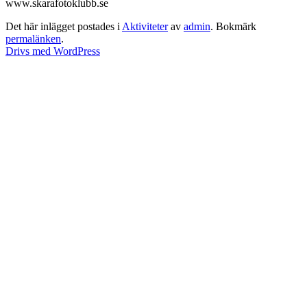
www.skarafotoklubb.se
Det här inlägget postades i
Aktiviteter
av
admin
. Bokmärk
permalänken
.
Drivs med WordPress