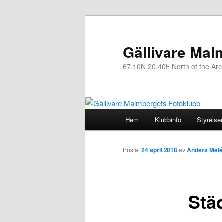
Gällivare Mal
67.10N 20.40E North of the Arcti
Huvudmeny
Hem
Klubbinfo
Styrelse
Hoppa
till
Postat
24 april 2018
av
Anders Mel
huvudinnehåll
Stä