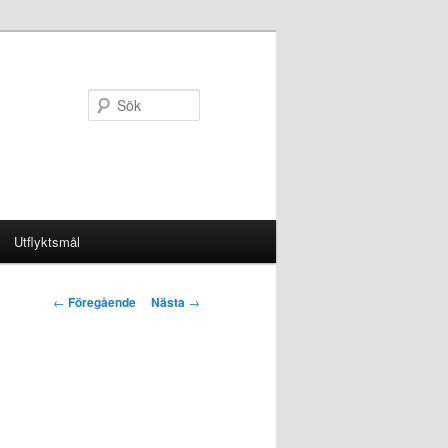
Sök
Utflyktsmål
Inläggsnavigering
←
Föregående
Nästa
→