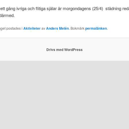
ett gäng ivriga och flitiga själar är morgondagens (25/4) städning red
 därmed.
gget postades i
Aktiviteter
av
Anders Melén
. Bokmärk
permalänken
.
Drivs med WordPress