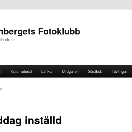
mbergets Fotoklubb
c circle
n
Kursmaterial
Länkar
Bildgalleri
Gästbok
Tävlingar
én
ddag inställd