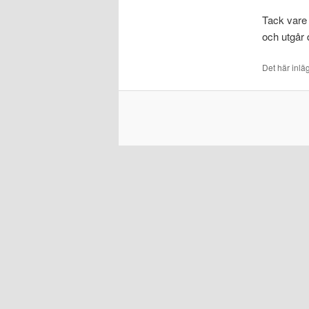
Tack vare 
och utgår
Det här inlä