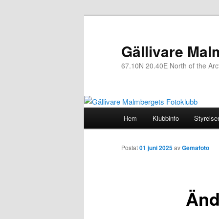
Gällivare Mal
67.10N 20.40E North of the Arcti
Huvudmeny
Hem
Klubbinfo
Styrelse
Hoppa
till
Postat
01 juni 2025
av
Gemafoto
huvudinnehåll
Änd