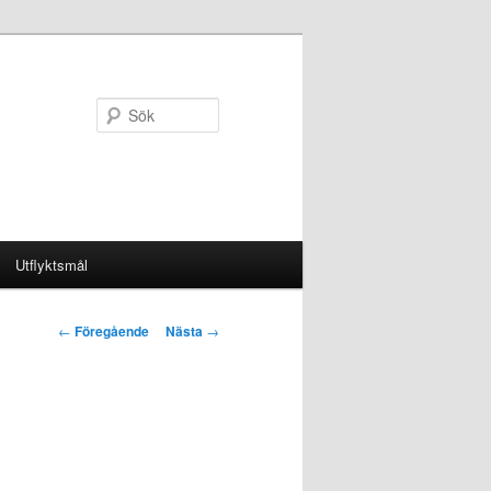
Sök
Utflyktsmål
Inläggsnavigering
←
Föregående
Nästa
→