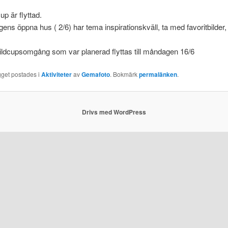
up är flyttad.
ns öppna hus ( 2/6) har tema inspirationskväll, ta med favoritbilder, 
ildcupsomgång som var planerad flyttas till måndagen 16/6
gget postades i
Aktiviteter
av
Gemafoto
. Bokmärk
permalänken
.
Drivs med WordPress