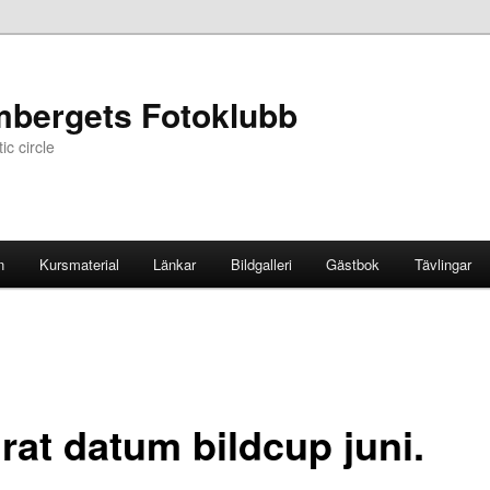
mbergets Fotoklubb
c circle
n
Kursmaterial
Länkar
Bildgalleri
Gästbok
Tävlingar
rat datum bildcup juni.