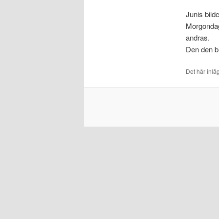
Junis bildc
Morgondage
andras.
Den den b
Det här inlä