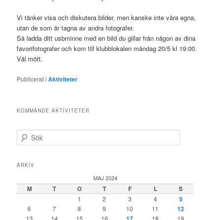
Vi tänker visa och diskutera bilder, men kanske inte våra egna,
utan de som är tagna av andra fotografer.
Så ladda ditt usbminne med en bild du gillar från någon av dina
favorifotografer och kom till klubblokalen måndag 20/5 kl 19:00.
Väl mött.
Publicerat i
Aktiviteter
KOMMANDE AKTIVITETER
S
ö
k
ARKIV
MAJ 2024
M
T
O
T
F
L
S
1
2
3
4
5
6
7
8
9
10
11
12
13
14
15
16
17
18
19