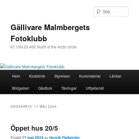
Sök
Gällivare Malmbergets
Fotoklubb
67.10N 20.40E North of the Arctic circle
Huvudmeny
Hem
Klubbinfo
Styrelsen
Kursmaterial
Länkar
Hoppa
Hoppa
Bildgalleri
Gästbok
Tävlingar
Utflyktsmål
till
till
huvudinnehåll
sekundärt
DAGSARKIV:
17 MAJ 2024
innehåll
Öppet hus 20/5
Postat
17 maj 2024
av
Henrik Fjellström