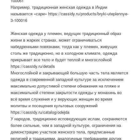
100061
Например, традиционная женская одежда в Индии
называется «сари» https://cassidy.ru/products/bryki-uteplennye-
3-100016
Женская одежда у племен, ведущих традиционный образ
жизни в жарких странах, может ограничиваться
набедренными повязками, тогда как у племен, живущих
столь же традиционно, но в холодном климате, одежда
прикрывает все тело и будет теплой и многослойной
https://cassidy.ru/details
Многослойной и закрывающей большую часть тела является
одежда в современной западной культуре за исключением
максимально допустимой степени обнажения на пляже и
максимальной степени закрытости одежды у монахинь во
всё время служения и у верующих женщин во время
молитвы и посещения культовых сооружений
https://cassidy.ru/catalog/odejda
У народов, традиционно исповедующих ислам, сохраняются
более сильные, чем в западной культуре, ограничения на
демонстрацию участков женского тела, предписанные
религией и традициями, аналогичные требованиям других