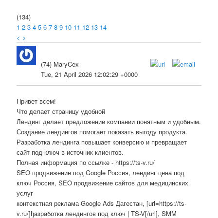
(134)
1
2
3
4
5
6
7
8
9
10
11
12
13
14
<
>
(74) MaryCex
Tue, 21 April 2026 12:02:29 +0000
Привет всем!
Что делает страницу удобной
Лендинг делает предложение компании понятным и удобным.
Создание лендингов помогает показать выгоду продукта.
Разработка лендинга повышает конверсию и превращает
сайт под ключ в источник клиентов.
Полная информация по ссылке - https://ts-v.ru/
SEO продвижение под Google Россия, лендинг цена под
ключ Россия, SEO продвижение сайтов для медицинских
услуг
контекстная реклама Google Ads Дагестан, [url=https://ts-
v.ru/]ђазработка лендингов под ключ | TS-V[/url], SMM