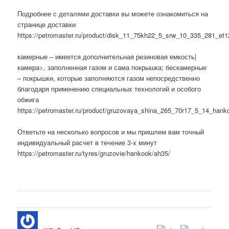
Подробнее с деталями доставки вы можете ознакомиться на
странице доставки
https://petromaster.ru/product/disk_11_75kh22_5_srw_10_335_281_et
камерные – имеется дополнительная резиновая емкость|
камера>, заполненная газом и сама покрышка; бескамерные
– покрышки, которые заполняются газом непосредственно
благодаря применению специальных технологий и особого
обжига
https://petromaster.ru/product/gruzovaya_shina_265_70r17_5_14_h
Ответьте на несколько вопросов и мы пришлем вам точный
индивидуальный расчет в течение 3-х минут
https://petromaster.ru/tyres/gruzovie/hankook/ah35/