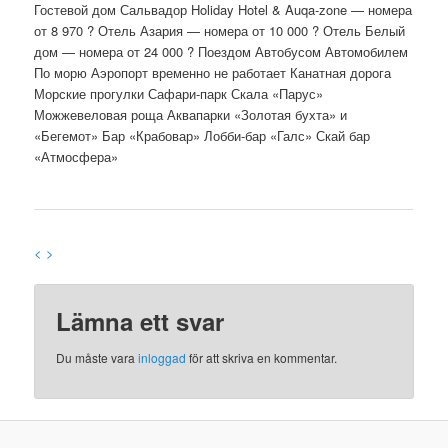
Гостевой дом Сальвадор Holiday Hotel & Auqa-zone — номера
от 8 970 ? Отель Азария — номера от 10 000 ? Отель Белый
дом — номера от 24 000 ? Поездом Автобусом Автомобилем
По морю Аэропорт временно не работает Канатная дорога
Морские прогулки Сафари-парк Скала «Парус»
Можжевеловая роща Аквапарки «Золотая бухта» и
«Бегемот» Бар «Крабовар» Лобби-бар «Галс» Скай бар
«Атмосфера»
<
>
Lämna ett svar
Du måste vara
inloggad
för att skriva en kommentar.