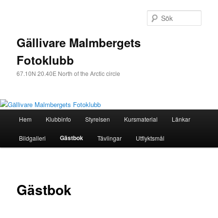
Sök
Gällivare Malmbergets
Fotoklubb
67.10N 20.40E North of the Arctic circle
Huvudmeny
Hem
Klubbinfo
Styrelsen
Kursmaterial
Länkar
Hoppa
Gästbok
Bildgalleri
Tävlingar
Utflyktsmål
till
huvudinnehåll
Gästbok