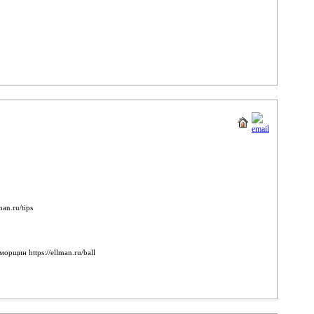
n.ru/tips
щин https://ellman.ru/ball