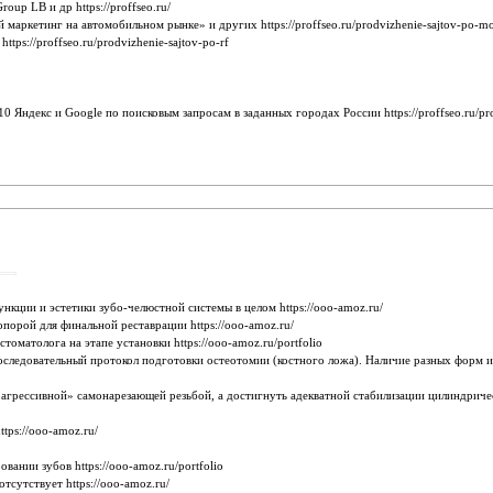
p LB и др https://proffseo.ru/
ркетинг на автомобильном рынке» и других https://proffseo.ru/prodvizhenie-sajtov-po-m
ps://proffseo.ru/prodvizhenie-sajtov-po-rf
Яндекс и Google по поисковым запросам в заданных городах России https://proffseo.ru/pr
нкции и эстетики зубо-челюстной системы в целом https://ooo-amoz.ru/
порой для финальной реставрации https://ooo-amoz.ru/
оматолога на этапе установки https://ooo-amoz.ru/portfolio
следовательный протокол подготовки остеотомии (костного ложа). Наличие разных форм и
агрессивной» самонарезающей резьбой, а достигнуть адекватной стабилизации цилиндричес
tps://ooo-amoz.ru/
ании зубов https://ooo-amoz.ru/portfolio
сутствует https://ooo-amoz.ru/