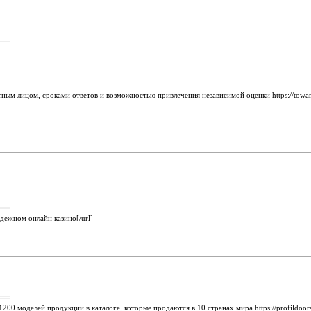
м лицом, сроками ответов и возможностью привлечения независимой оценки https://towarkit
адежном онлайн казино[/url]
0 моделей продукции в каталоге, которые продаются в 10 странах мира https://profildoors-