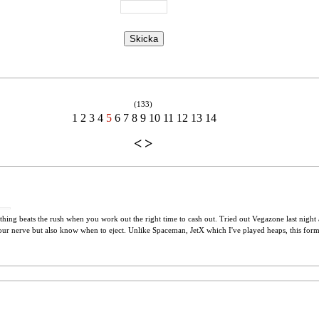
(133)
1
2
3
4
5
6
7
8
9
10
11
12
13
14
<
>
thing beats the rush when you work out the right time to cash out. Tried out Vegazone last nigh
our nerve but also know when to eject. Unlike Spaceman, JetX which I've played heaps, this form