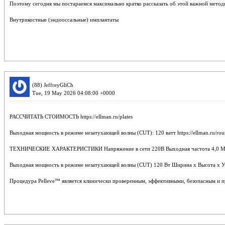
Поэтому сегодня мы постараемся максимально кратко рассказать об этой важной методик
Внутрикостные (эндооссальные) имплантаты
(88) JeffreyGliCh
Tue, 19 May 2026 04:08:00 +0000
РАССЧИТАТЬ СТОИМОСТЬ https://ellman.ru/plates
Выходная мощность в режиме незатухающей волны (СUT): 120 ватт https://ellman.ru/ro
ТЕХНИЧЕСКИЕ ХАРАКТЕРИСТИКИ Напряжение в сети 220В Выходная частота 4,0 Максима
Выходная мощность в режиме незатухающей волны (СUT) 120 Вт Ширина х Высота х Угло
Процедура Pelleve™ является клинически проверенным, эффективными, безопасным и пр