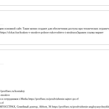
щим основной сайт. Такие копии создают для обеспечения доступа при технических ограни
ttps://clckat.fun/kraken-v-moskve-polnoe-rukovodstvo-i-struktura/]кракен ссылка маркет
proffseo.ru/kontakty
o-moskve
отрудников i-Media https://proffseo.ru/prodvizhenie-sajtov-po-rf
o-rf
ТРАХ, Семейный доктор, Abbott, 36 https://proffseo.ru/prodvizhenie-angloyazychnykh-