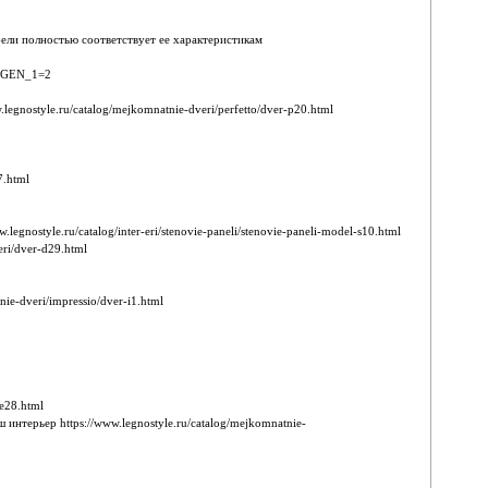
бели полностью соответствует ее характеристикам
?PAGEN_1=2
gnostyle.ru/catalog/mejkomnatnie-dveri/perfetto/dver-p20.html
7.html
style.ru/catalog/inter-eri/stenovie-paneli/stenovie-paneli-model-s10.html
ri/dver-d29.html
e-dveri/impressio/dver-i1.html
e28.html
терьер https://www.legnostyle.ru/catalog/mejkomnatnie-