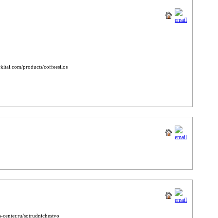
ai.com/products/coffeesilos
center.ru/sotrudnichestvo