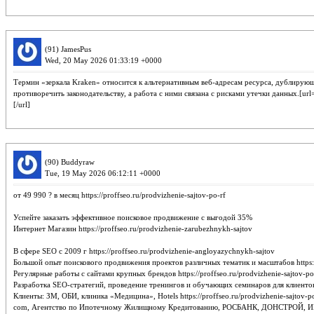
(91) JamesPus
Wed, 20 May 2026 01:33:19 +0000
Термин «зеркала Kraken» относится к альтернативным веб-адресам ресурса, дублирую
противоречить законодательству, а работа с ними связана с рисками утечки данных.[url=h
[/url]
(90) Buddyraw
Tue, 19 May 2026 06:12:11 +0000
от 49 990 ? в месяц https://proffseo.ru/prodvizhenie-sajtov-po-rf
Успейте заказать эффективное поисковое продвижение с выгодой 35%
Интернет Магазин https://proffseo.ru/prodvizhenie-zarubezhnykh-sajtov
В сфере SEO с 2009 г https://proffseo.ru/prodvizhenie-angloyazychnykh-sajtov
Большой опыт поискового продвижения проектов различных тематик и масштабов https://
Регулярные работы с сайтами крупных брендов https://proffseo.ru/prodvizhenie-sajtov-p
Разработка SEO-стратегий, проведение тренингов и обучающих семинаров для клиентов и с
Клиенты: ЗМ, ОБИ, клиника «Медицина», Hotels https://proffseo.ru/prodvizhenie-sajtov-p
com, Агентство по Ипотечному Жилищному Кредитованию, РОСБАНК, ДОНСТРОЙ, ИНГОСС