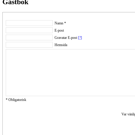
Gästbok
Namn *
E-post
Gravatar E-post
[?]
Hemsida
* Obligatorisk
Var vänli