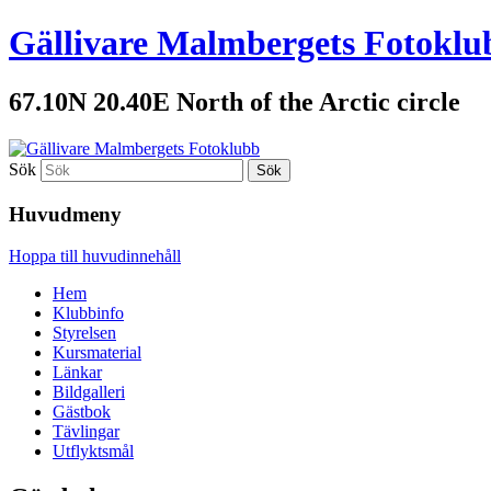
Gällivare Malmbergets Fotoklu
67.10N 20.40E North of the Arctic circle
Sök
Huvudmeny
Hoppa till huvudinnehåll
Hem
Klubbinfo
Styrelsen
Kursmaterial
Länkar
Bildgalleri
Gästbok
Tävlingar
Utflyktsmål