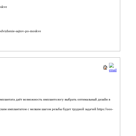
oskve
odvizhenie-sajtov-po-moskve
мплантата даёт возможность имплантологу выбрать оптимальный дизайн в
ким имплантатом с мелким шагом резьбы будет трудной задачей https://ooo-