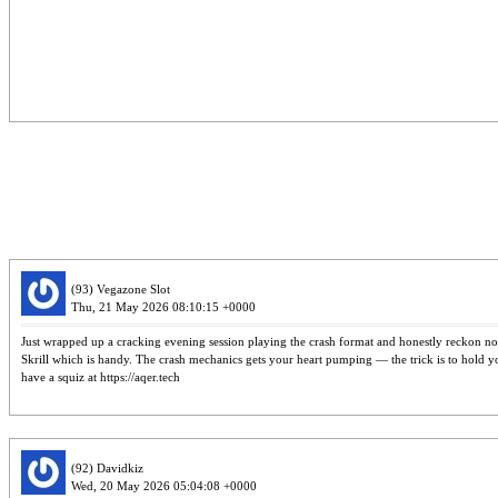
(93) Vegazone Slot
Thu, 21 May 2026 08:10:15 +0000
Just wrapped up a cracking evening session playing the crash format and honestly reckon no
Skrill which is handy. The crash mechanics gets your heart pumping — the trick is to hold y
have a squiz at https://aqer.tech
(92) Davidkiz
Wed, 20 May 2026 05:04:08 +0000