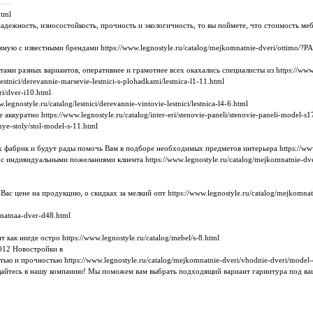
html
адежность, износостойкость, прочность и экологичность, то вы поймете, что стоимость ме
мую с известными брендами https://www.legnostyle.ru/catalog/mejkomnatnie-dveri/ottimo/
ми разных вариантов, оперативнее и грамотнее всех окахались специалисты из https://www.le
stnici/derevannie-marsevie-lestnici-s-plohadkami/lestnica-l1-11.html
i/dver-i10.html
ostyle.ru/catalog/lestnici/derevannie-vintovie-lestnici/lestnica-l4-6.html
уратно https://www.legnostyle.ru/catalog/inter-eri/stenovie-paneli/stenovie-paneli-model-s1
ye-stoly/stol-model-s-11.html
рик и будут рады помочь Вам в подборе необходимых предметов интерьера https://www.legno
 с индивидуальными пожеланиями клиента https://www.legnostyle.ru/catalog/mejkomnatnie-dve
 цене на продукцию, о скидках за мелкий опт https://www.legnostyle.ru/catalog/mejkomnatni
mnatnaa-dver-d48.html
ак нигде остро https://www.legnostyle.ru/catalog/mebel/s-8.html
012 Новостройки в
ю и прочностью https://www.legnostyle.ru/catalog/mejkomnatnie-dveri/vhodnie-dveri/model-
айтесь в нашу компанию! Мы поможем вам выбрать подходящий вариант гарнитура под ваш ин