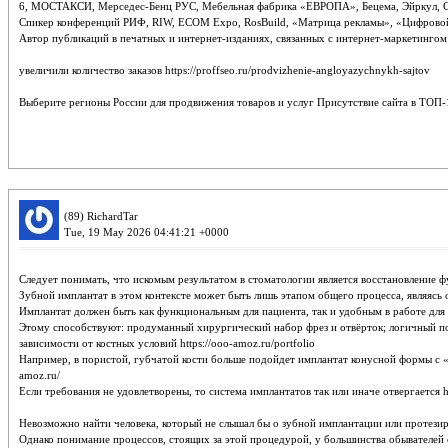
6, МОСТАКСИ, Мерседес-Бенц РУС, Мебельная фабрика «ЕВРОПА», Бецема, Эйркул, Grou
Спикер конференций РИФ, RIW, ECOM Expo, RosBuild, «Матрица рекламы», «Цифровой ма
Автор публикаций в печатных и интернет-изданиях, связанных с интернет-маркетингом htt
увеличили количество заказов https://proffseo.ru/prodvizhenie-angloyazychnykh-sajtov
Выберите регионы России для продвижения товаров и услуг Присутствие сайта в ТОП-10 
(89) RichardTar
Tue, 19 May 2026 04:41:21 +0000
Следует понимать, что искомым результатом в стоматологии является восстановление фу
Зубной имплантат в этом контексте может быть лишь этапом общего процесса, являясь о
Имплантат должен быть как функциональным для пациента, так и удобным в работе для ст
Этому способствуют: продуманный хирургический набор фрез и отвёрток; логичный по
зависимости от костных условий https://ooo-amoz.ru/portfolio
Например, в пористой, губчатой кости больше подойдет имплантат конусной формы с «
amoz.ru/
Если требования не удовлетворены, то система имплантатов так или иначе отвергается ht
Невозможно найти человека, который не слышал бы о зубной имплантации или протезиров
Однако понимание процессов, стоящих за этой процедурой, у большинства обывателей от