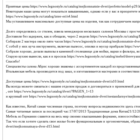
Приятные цены https://www.legnostyle.ru/catalog/mejkomnatnie-dveri/perfetto/model-p29.
Некоторым наши цены могут показаться завышенными, однако если у вас в приоритете н
https://www.legnostyle.ru/catalog/inter-eri/s4.html
Мы устанавливаем максимально доступные цены на изделия, так как сотрудничаем напря
Долго определялись со стилем, извела менеджеров нескольких салонов Москвы с просчета
Доставили без задержек, как и обещали, через 2 недели https://www.legnostyle.ru/catalog/le
Собирали 2 мастера около пяти часов https://www.legnostyle.ru/catalog/mejkomnatnie-dver
С собой у них куча инструмента, включая пылесос, опилки и мусор прибрали https://www.legn
Собрали хорошо, делали выпилы в каменной столешнице для мойки, варки и фильтра, все акк
Старую кухню вынесли, как я и просила https://www.legnostyle.ru/catalog/mebel/derevyann
Спасибо!
Специалисты салона Абрис хорошо знакомы с ассортиментом каждой из представленных фаб
Итальянская мебель производится под заказ, и изготавливается мастерами в соотвествии
Доступные цены https://www.legnostyle.ru/catalog/mejkomnatnie-dveri/a10.html
Вы всегда можете связаться с нашим отделом продаж и договориться о приемлемой для Вас
, опт https://www.legnostyle.ru/catalog/dveri/?PAGEN_1=13
и крупный опт https://www.legnostyle.ru/catalog/mejkomnatnie-dveri/nestandarnye/mejko
Как известно, Китай самая численная страна, поэтому вопросы недвижимости здесь стоят к
Самые читаемые записи за последний час:17/07/2013 Традиционные дома Китая21/12/2
Мебель из Германии славится на весь мир своими изысканными формами, износостойкость
Так что если хотите сделать свое жилье более функциональным и эргономичным, обращ
dveri/mejkomnatnaya-dver-d15.html