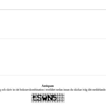
Antispam
g och skriv in rätt bokstavskombination i textfältet nedan innan du skickar iväg ditt meddelande