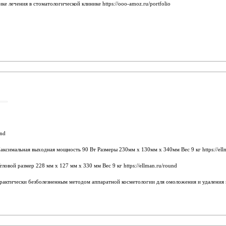
е лечения в стоматологической клинике https://ooo-amoz.ru/portfolio
und
льная выходная мощность 90 Вт Размеры 230мм х 130мм х 340мм Вес 9 кг https://ellma
вой размер 228 мм х 127 мм х 330 мм Вес 9 кг https://ellman.ru/round
актически безболезненным методом аппаратной косметологии для омоложения и удаления мор