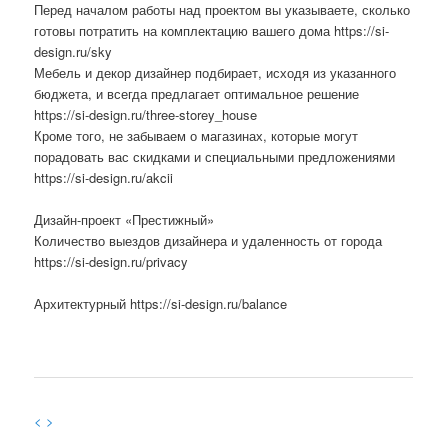
Перед началом работы над проектом вы указываете, сколько
готовы потратить на комплектацию вашего дома https://si-
design.ru/sky
Мебель и декор дизайнер подбирает, исходя из указанного
бюджета, и всегда предлагает оптимальное решение
https://si-design.ru/three-storey_house
Кроме того, не забываем о магазинах, которые могут
порадовать вас скидками и специальными предложениями
https://si-design.ru/akcii
Дизайн-проект «Престижный»
Количество выездов дизайнера и удаленность от города
https://si-design.ru/privacy
Архитектурный https://si-design.ru/balance
<
>