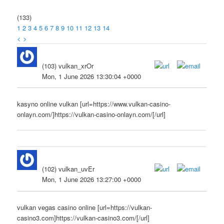
(133)
1
2
3
4
5
6
7
8
9
10
11
12
13
14
<
>
(103) vulkan_xrOr
Mon, 1 June 2026 13:30:04 +0000
kasyno online vulkan [url=https://www.vulkan-casino-
onlayn.com/]https://vulkan-casino-onlayn.com/[/url]
(102) vulkan_uvEr
Mon, 1 June 2026 13:27:00 +0000
vulkan vegas casino online [url=https://vulkan-
casino3.com]https://vulkan-casino3.com/[/url]