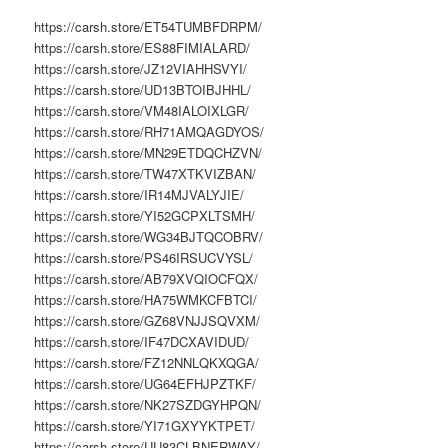
https://carsh.store/ET54TUMBFDRPM/
https://carsh.store/ES88FIMIALARD/
https://carsh.store/JZ12VIAHHSVYI/
https://carsh.store/UD13BTOIBJHHL/
https://carsh.store/VM48IALOIXLGR/
https://carsh.store/RH71AMQAGDYOS/
https://carsh.store/MN29ETDQCHZVN/
https://carsh.store/TW47XTKVIZBAN/
https://carsh.store/IR14MJVALYJIE/
https://carsh.store/YI52GCPXLTSMH/
https://carsh.store/WG34BJTQCOBRV/
https://carsh.store/PS46IRSUCVYSL/
https://carsh.store/AB79XVQIOCFQX/
https://carsh.store/HA75WMKCFBTCI/
https://carsh.store/GZ68VNJJSQVXM/
https://carsh.store/IF47DCXAVIDUD/
https://carsh.store/FZ12NNLQKXQGA/
https://carsh.store/UG64EFHJPZTKF/
https://carsh.store/NK27SZDGYHPQN/
https://carsh.store/YI71GXYYKTPET/
https://carsh.store/UU83CLBNERWAY/