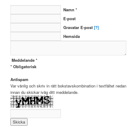
Namn *
E-post
Gravatar E-post
[?]
Hemsida
Meddelande *
* Obligatorisk
Antispam
Var vänlig och skriv in rätt bokstavskombination i textfältet nedan
innan du skickar iväg ditt meddelande.