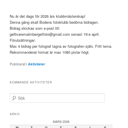
Nu är det dags för 2026 års klubbmästerskap!
Denna gång skall Bodens fotoklubb bedöma bidragen.
Bidrag skickas som e-post till:
gellivaremalmbergetfoto@gmail.com senast 19:e april.
Förutsättningar:
Max 4 bidrag per fotograf tagna av fotografen själv. Fritt tema.
Rekommenderat format är max 1080 pixlar högt.
Publicerat i
Aktiviteter
KOMMANDE AKTIVITETER
S
ö
k
ARKIV
MARS 2026
M
T
O
T
F
L
S