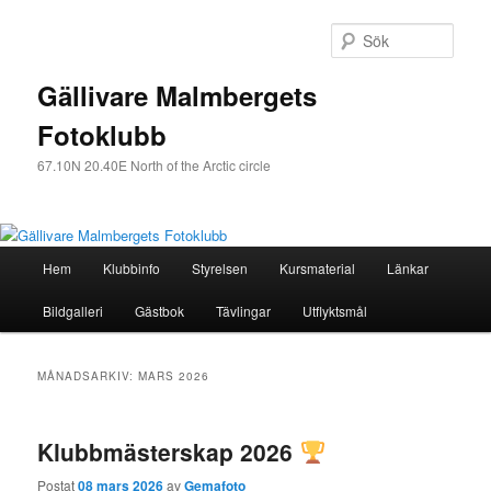
Sök
Gällivare Malmbergets
Fotoklubb
67.10N 20.40E North of the Arctic circle
Huvudmeny
Hem
Klubbinfo
Styrelsen
Kursmaterial
Länkar
Hoppa
Hoppa
Bildgalleri
Gästbok
Tävlingar
Utflyktsmål
till
till
huvudinnehåll
sekundärt
MÅNADSARKIV:
MARS 2026
innehåll
Klubbmästerskap 2026
Postat
08 mars 2026
av
Gemafoto