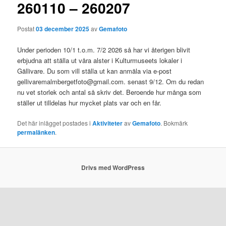
260110 – 260207
Postat
03 december 2025
av
Gemafoto
Under perioden 10/1 t.o.m. 7/2 2026 så har vi återigen blivit
erbjudna att ställa ut våra alster i Kulturmuseets lokaler i
Gällivare. Du som vill ställa ut kan anmäla via e-post
gellivaremalmbergetfoto@gmail.com. senast 9/12. Om du redan
nu vet storlek och antal så skriv det. Beroende hur många som
ställer ut tilldelas hur mycket plats var och en får.
Det här inlägget postades i
Aktiviteter
av
Gemafoto
. Bokmärk
permalänken
.
Drivs med WordPress