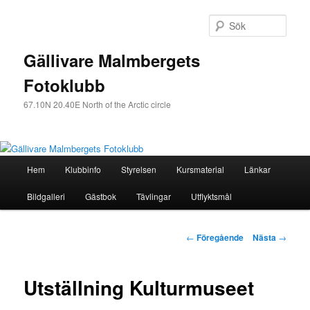
Sök
Gällivare Malmbergets
Fotoklubb
67.10N 20.40E North of the Arctic circle
Huvudmeny
Hem
Klubbinfo
Styrelsen
Kursmaterial
Länkar
Hoppa
Bildgalleri
Gästbok
Tävlingar
Utflyktsmål
till
huvudinnehåll
Inläggsnavigering
←
Föregående
Nästa
→
Utställning Kulturmuseet