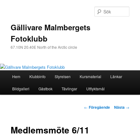
Sök
Gällivare Malmbergets
Fotoklubb
67.10N 20.40E North of the Arctic circle
Huvudmeny
Hem
Klubbinfo
Styrelsen
Kursmaterial
Länkar
Hoppa
Bildgalleri
Gästbok
Tävlingar
Utflyktsmål
till
huvudinnehåll
Inläggsnavigering
←
Föregående
Nästa
→
Medlemsmöte 6/11