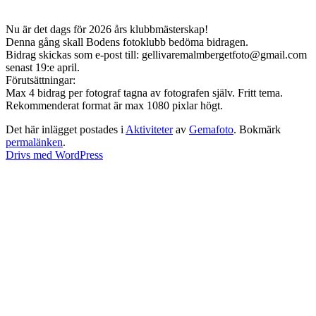
Nu är det dags för 2026 års klubbmästerskap!
Denna gång skall Bodens fotoklubb bedöma bidragen.
Bidrag skickas som e-post till: gellivaremalmbergetfoto@gmail.com
senast 19:e april.
Förutsättningar:
Max 4 bidrag per fotograf tagna av fotografen själv. Fritt tema.
Rekommenderat format är max 1080 pixlar högt.
Det här inlägget postades i
Aktiviteter
av
Gemafoto
. Bokmärk
permalänken
.
Drivs med WordPress