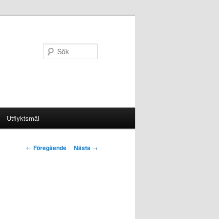
Sök
Utflyktsmål
Inläggsnavigering
←
Föregående
Nästa
→