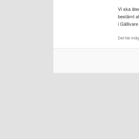
Vi ska åte
bestämt at
i Gällivare
Det här inlä