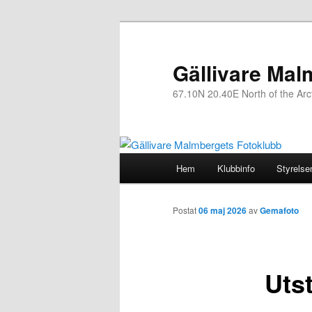
Gällivare Mal
67.10N 20.40E North of the Arcti
Huvudmeny
Hem
Klubbinfo
Styrelse
Hoppa
till
Postat
06 maj 2026
av
Gemafoto
huvudinnehåll
Uts