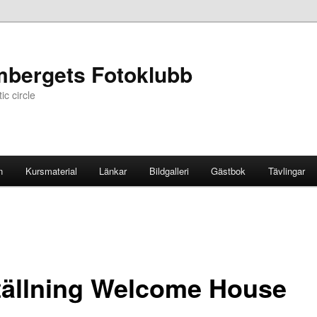
mbergets Fotoklubb
c circle
n
Kursmaterial
Länkar
Bildgalleri
Gästbok
Tävlingar
tällning Welcome House