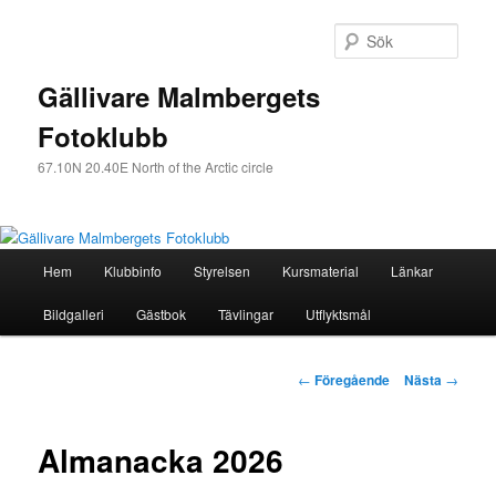
Sök
Gällivare Malmbergets
Fotoklubb
67.10N 20.40E North of the Arctic circle
Huvudmeny
Hem
Klubbinfo
Styrelsen
Kursmaterial
Länkar
Hoppa
Bildgalleri
Gästbok
Tävlingar
Utflyktsmål
till
huvudinnehåll
Inläggsnavigering
←
Föregående
Nästa
→
Almanacka 2026