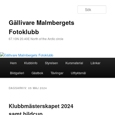
Sök
Gällivare Malmbergets
Fotoklubb
67.10N 20.40E North of the Arctic circle
Huvudmeny
Hem
Klubbinfo
Styrelsen
Kursmaterial
Länkar
Hoppa
Hoppa
Bildgalleri
Gästbok
Tävlingar
Utflyktsmål
till
till
huvudinnehåll
sekundärt
DAGSARKIV:
05 MAJ 2024
innehåll
Klubbmästerskapet 2024
samt bildcup.