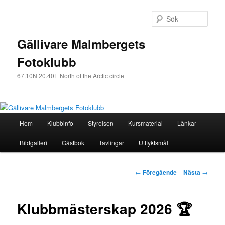
Sök
Gällivare Malmbergets
Fotoklubb
67.10N 20.40E North of the Arctic circle
Huvudmeny
Hem
Klubbinfo
Styrelsen
Kursmaterial
Länkar
Hoppa
Bildgalleri
Gästbok
Tävlingar
Utflyktsmål
till
huvudinnehåll
Inläggsnavigering
←
Föregående
Nästa
→
Klubbmästerskap 2026 🏆