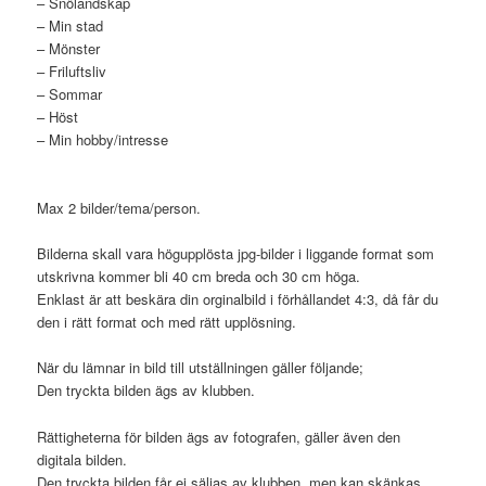
– Snölandskap
– Min stad
– Mönster
– Friluftsliv
– Sommar
– Höst
– Min hobby/intresse
Max 2 bilder/tema/person.
Bilderna skall vara högupplösta jpg-bilder i liggande format som
utskrivna kommer bli 40 cm breda och 30 cm höga.
Enklast är att beskära din orginalbild i förhållandet 4:3, då får du
den i rätt format och med rätt upplösning.
När du lämnar in bild till utställningen gäller följande;
Den tryckta bilden ägs av klubben.
Rättigheterna för bilden ägs av fotografen, gäller även den
digitala bilden.
Den tryckta bilden får ej säljas av klubben, men kan skänkas