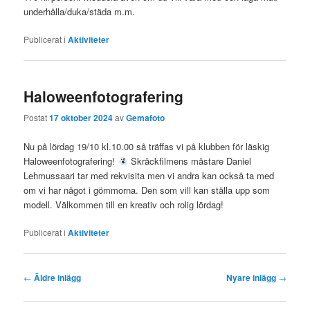
underhålla/duka/städa m.m.
Publicerat i
Aktiviteter
Haloweenfotografering
Postat
17 oktober 2024
av
Gemafoto
Nu på lördag 19/10 kl.10.00 så träffas vi på klubben för läskig
Haloweenfotografering!
Skräckfilmens mästare Daniel
Lehmussaari tar med rekvisita men vi andra kan också ta med
om vi har något i gömmorna. Den som vill kan ställa upp som
modell. Välkommen till en kreativ och rolig lördag!
Publicerat i
Aktiviteter
Inläggsnavigering
←
Äldre inlägg
Nyare inlägg
→