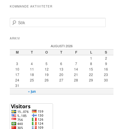
KOMMANDE AKTIVITETER
S
ö
k
ARKIV
AUGUSTI 2026
M
T
O
T
F
L
S
1
2
3
4
5
6
7
8
9
10
11
12
13
14
15
16
17
18
19
20
21
22
23
24
25
26
27
28
29
30
31
« jun