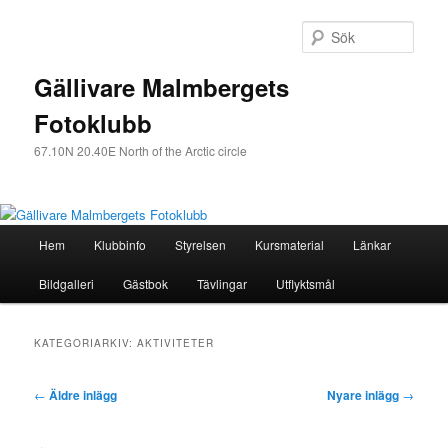
Sök
Gällivare Malmbergets
Fotoklubb
67.10N 20.40E North of the Arctic circle
Huvudmeny
Hem
Klubbinfo
Styrelsen
Kursmaterial
Länkar
Hoppa
Hoppa
Bildgalleri
Gästbok
Tävlingar
Utflyktsmål
till
till
huvudinnehåll
sekundärt
KATEGORIARKIV:
AKTIVITETER
innehåll
Inläggsnavigering
←
Äldre inlägg
Nyare inlägg
→