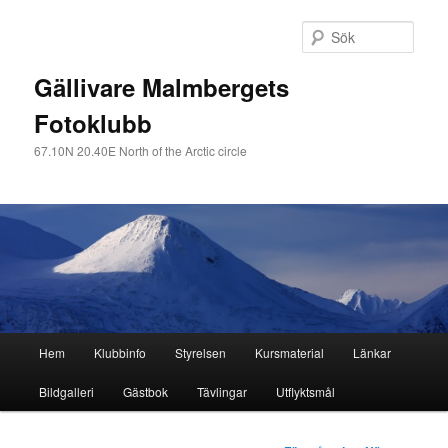
Sök
Gällivare Malmbergets
Fotoklubb
67.10N 20.40E North of the Arctic circle
Huvudmeny
Hem
Klubbinfo
Styrelsen
Kursmaterial
Länkar
Hoppa
Bildgalleri
Gästbok
Tävlingar
Utflyktsmål
till
huvudinnehåll