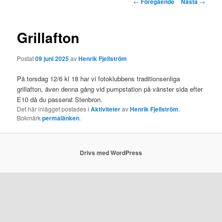
Inläggsnavigering
←
Föregående
Nästa
→
Grillafton
Postat
09 juni 2025
av
Henrik Fjellström
På torsdag 12/6 kl 18 har vi fotoklubbens traditionsenliga
grillafton, även denna gång vid pumpstation på vänster sida efter
E10 då du passerat Stenbron.
Det här inlägget postades i
Aktiviteter
av
Henrik Fjellström
.
Bokmärk
permalänken
.
Drivs med WordPress